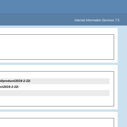
Internet Information Services 7.5
l/product/2019-2-22/
t\2019-2-22\