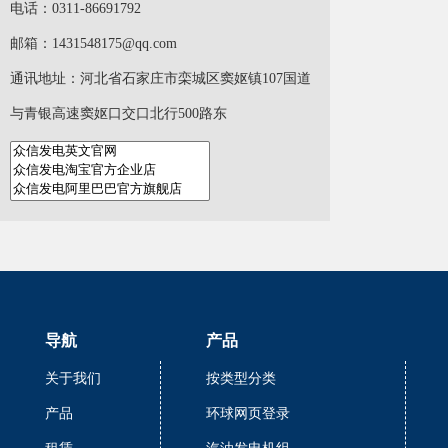
电话：0311-86691792
邮箱：1431548175@qq.com
通讯地址：河北省石家庄市栾城区窦妪镇107国道
与青银高速窦妪口交口北行500路东
导航
产品
关于我们
按类型分类
产品
环球网页登录