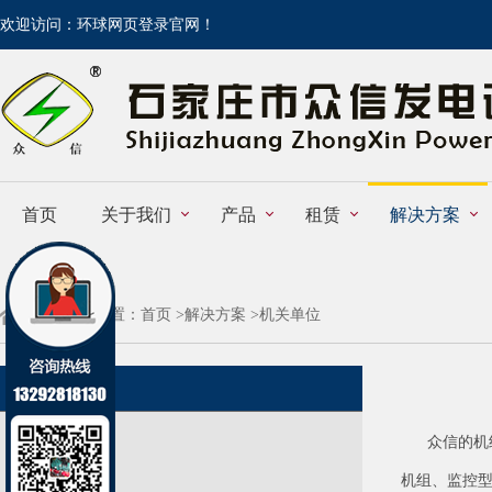
欢迎访问：环球网页登录官网！
首页
关于我们
产品
租赁
解决方案
您当前的位置：
首页
>
解决方案
>
机关单位
解决方案
众信的机
矿山
机组、监控