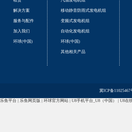
租赁
汽油发电机组
解决方案
移动静音防雨式发电机组
服务与配件
变频式发电机组
加入我们
自动化发电机组
环球(中国)
环球(中国)
其他相关产品
冀ICP备11025467
乐鱼平台
|
乐鱼网页版
|
环球官方网站
|
U8手机平台_U8（中国）
|
U8在