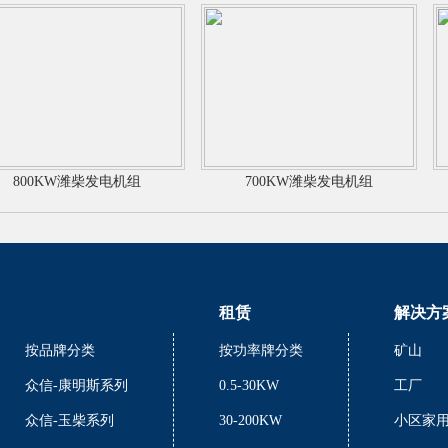
800KW潍柴发电机组
700KW潍柴发电机组
租赁
解决方
按品牌分类
按功率牌分类
矿山
众信-康明斯系列
0.5-30KW
工厂
众信-玉柴系列
30-200KW
小区家